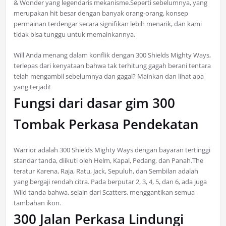
& Wonder yang legendaris mekanisme.Seperti sebelumnya, yang
merupakan hit besar dengan banyak orang-orang, konsep
permainan terdengar secara signifikan lebih menarik, dan kami
tidak bisa tunggu untuk memainkannya.
Will Anda menang dalam konflik dengan 300 Shields Mighty Ways,
terlepas dari kenyataan bahwa tak terhitung gagah berani tentara
telah mengambil sebelumnya dan gagal? Mainkan dan lihat apa
yang terjadi!
Fungsi dari dasar gim 300
Tombak Perkasa Pendekatan
Warrior adalah 300 Shields Mighty Ways dengan bayaran tertinggi
standar tanda, diikuti oleh Helm, Kapal, Pedang, dan Panah.The
teratur Karena, Raja, Ratu, Jack, Sepuluh, dan Sembilan adalah
yang bergaji rendah citra. Pada berputar 2, 3, 4, 5, dan 6, ada juga
Wild tanda bahwa, selain dari Scatters, menggantikan semua
tambahan ikon.
300 Jalan Perkasa Lindungi