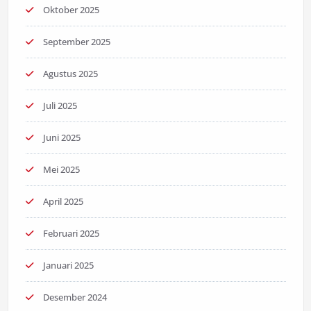
Oktober 2025
September 2025
Agustus 2025
Juli 2025
Juni 2025
Mei 2025
April 2025
Februari 2025
Januari 2025
Desember 2024