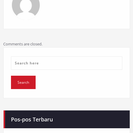
Comments are closed.
Pos-pos Terbaru