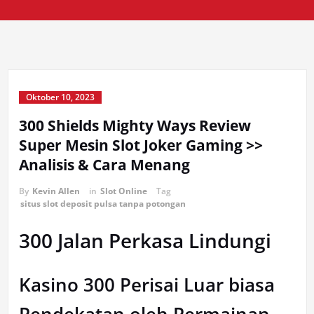
Oktober 10, 2023
300 Shields Mighty Ways Review
Super Mesin Slot Joker Gaming >>
Analisis & Cara Menang
By
Kevin Allen
in
Slot Online
Tag
situs slot deposit pulsa tanpa potongan
300 Jalan Perkasa Lindungi
Kasino 300 Perisai Luar biasa