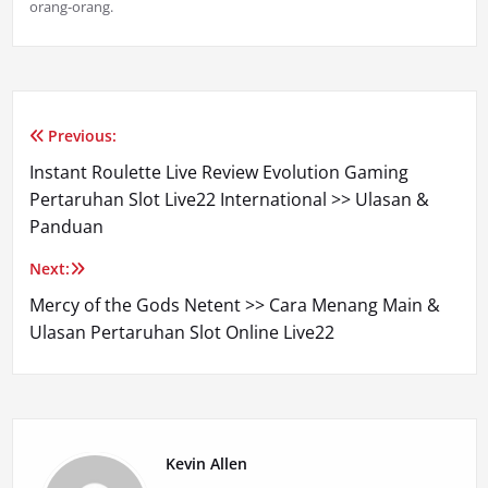
orang-orang.
Previous:
Navigasi
Instant Roulette Live Review Evolution Gaming
pos
Pertaruhan Slot Live22 International >> Ulasan &
Panduan
Next:
Mercy of the Gods Netent >> Cara Menang Main &
Ulasan Pertaruhan Slot Online Live22
Kevin Allen