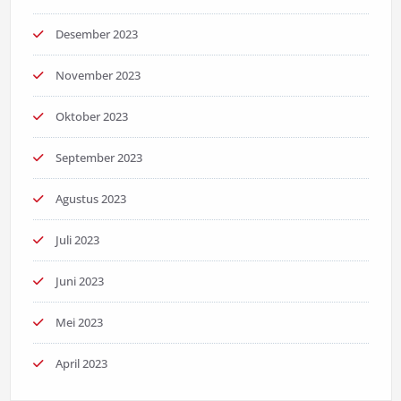
Desember 2023
November 2023
Oktober 2023
September 2023
Agustus 2023
Juli 2023
Juni 2023
Mei 2023
April 2023