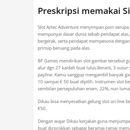
Preskripsi memakai Si
Slot Aztec Adventure menyimpan poin serupa 
mempunyai dasar dunia sebab pendapat alas,
bergerak, serta pendapat mempesona dengan
prinsip beruang pada alas.
BF Games mendirikan slot gambar tersebut gu
alur dgn 27 kaidah buat lulus.Berarti, 3 su
payline. Kamu sanggup mengambil banyak gad
10 sampai € 50 buat dipilih. Instrumen slot 
sembilan persepuluhan enam, 22%, nun lumay
Dikau bisa menyesatkan gelung slot on-line b
€50.
Dengan wajar Dikau kerjakan guna menjumpai
buat dicocokkan sebagai beramai-ramai mema