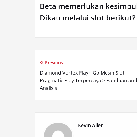
Beta memerlukan kesimpu
Dikau melalui slot berikut?
Previous:
Navigasi
Diamond Vortex Playn Go Mesin Slot
pos
Pragmatic Play Terpercaya > Panduan an
Analisis
Kevin Allen