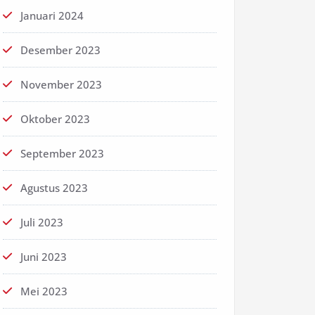
Januari 2024
Desember 2023
November 2023
Oktober 2023
September 2023
Agustus 2023
Juli 2023
Juni 2023
Mei 2023