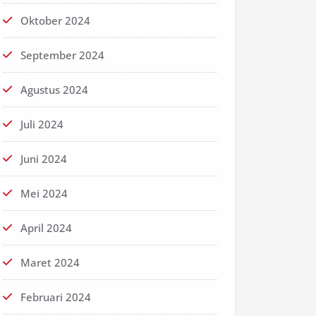
Oktober 2024
September 2024
Agustus 2024
Juli 2024
Juni 2024
Mei 2024
April 2024
Maret 2024
Februari 2024