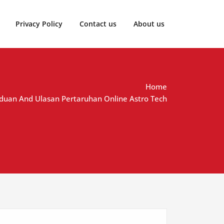
Privacy Policy
Contact us
About us
Home
duan And Ulasan Pertaruhan Online Astro Tech