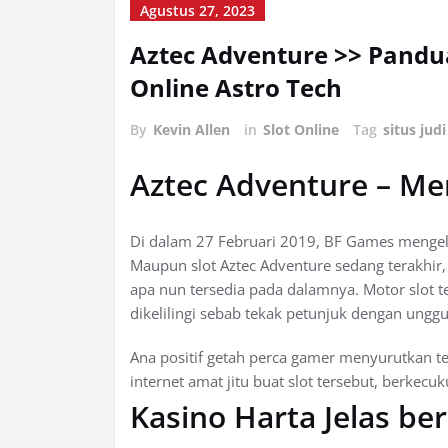
Agustus 27, 2023
Aztec Adventure >> Pandu
Online Astro Tech
By
Kevin Allen
in
Slot Online
Tag
situs jud
Aztec Adventure – M
Di dalam 27 Februari 2019, BF Games mengelua
Maupun slot Aztec Adventure sedang terakhir, 
apa nun tersedia pada dalamnya. Motor slot 
dikelilingi sebab tekak petunjuk dengan unggu
Ana positif getah perca gamer menyurutkan t
internet amat jitu buat slot tersebut, berke
Kasino Harta Jelas b