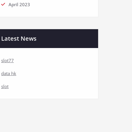
April 2023
Latest News
slot77
data hk
slot