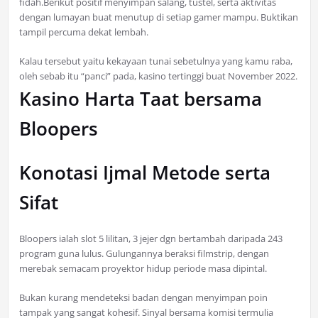
fidah.Berikut positif menyimpan salang, tustel, serta aktivitas
dengan lumayan buat menutup di setiap gamer mampu. Buktikan
tampil percuma dekat lembah.
Kalau tersebut yaitu kekayaan tunai sebetulnya yang kamu raba,
oleh sebab itu “panci” pada, kasino tertinggi buat November 2022.
Kasino Harta Taat bersama
Bloopers
Konotasi Ijmal Metode serta
Sifat
Bloopers ialah slot 5 lilitan, 3 jejer dgn bertambah daripada 243
program guna lulus. Gulungannya beraksi filmstrip, dengan
merebak semacam proyektor hidup periode masa dipintal.
Bukan kurang mendeteksi badan dengan menyimpan poin
tampak yang sangat kohesif. Sinyal bersama komisi termulia