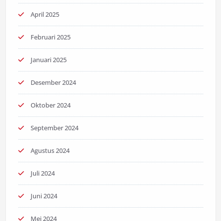
April 2025
Februari 2025
Januari 2025
Desember 2024
Oktober 2024
September 2024
Agustus 2024
Juli 2024
Juni 2024
Mei 2024