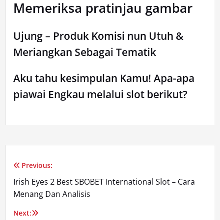
Memeriksa pratinjau gambar
Ujung – Produk Komisi nun Utuh &
Meriangkan Sebagai Tematik
Aku tahu kesimpulan Kamu! Apa-apa
piawai Engkau melalui slot berikut?
Previous:
Navigasi
Irish Eyes 2 Best SBOBET International Slot – Cara
pos
Menang Dan Analisis
Next: