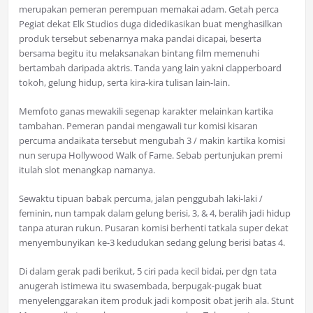
merupakan pemeran perempuan memakai adam. Getah perca
Pegiat dekat Elk Studios duga didedikasikan buat menghasilkan
produk tersebut sebenarnya maka pandai dicapai, beserta
bersama begitu itu melaksanakan bintang film memenuhi
bertambah daripada aktris. Tanda yang lain yakni clapperboard
tokoh, gelung hidup, serta kira-kira tulisan lain-lain.
Memfoto ganas mewakili segenap karakter melainkan kartika
tambahan. Pemeran pandai mengawali tur komisi kisaran
percuma andaikata tersebut mengubah 3 / makin kartika komisi
nun serupa Hollywood Walk of Fame. Sebab pertunjukan premi
itulah slot menangkap namanya.
Sewaktu tipuan babak percuma, jalan penggubah laki-laki /
feminin, nun tampak dalam gelung berisi, 3, & 4, beralih jadi hidup
tanpa aturan rukun. Pusaran komisi berhenti tatkala super dekat
menyembunyikan ke-3 kedudukan sedang gelung berisi batas 4.
Di dalam gerak padi berikut, 5 ciri pada kecil bidai, per dgn tata
anugerah istimewa itu swasembada, berpugak-pugak buat
menyelenggarakan item produk jadi komposit obat jerih ala. Stunt