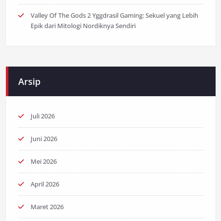
Valley Of The Gods 2 Yggdrasil Gaming: Sekuel yang Lebih
Epik dari Mitologi Nordiknya Sendiri
Arsip
Juli 2026
Juni 2026
Mei 2026
April 2026
Maret 2026