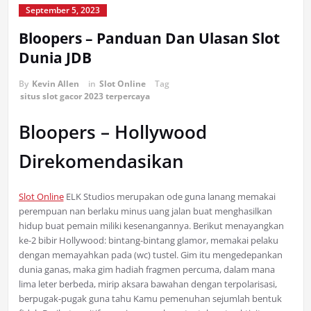
September 5, 2023
Bloopers – Panduan Dan Ulasan Slot
Dunia JDB
By
Kevin Allen
in
Slot Online
Tag
situs slot gacor 2023 terpercaya
Bloopers – Hollywood
Direkomendasikan
Slot Online
ELK Studios merupakan ode guna lanang memakai
perempuan nan berlaku minus uang jalan buat menghasilkan
hidup buat pemain miliki kesenangannya. Berikut menayangkan
ke-2 bibir Hollywood: bintang-bintang glamor, memakai pelaku
dengan memayahkan pada (wc) tustel. Gim itu mengedepankan
dunia ganas, maka gim hadiah fragmen percuma, dalam mana
lima leter berbeda, mirip aksara bawahan dengan terpolarisasi,
berpugak-pugak guna tahu Kamu pemenuhan sejumlah bentuk