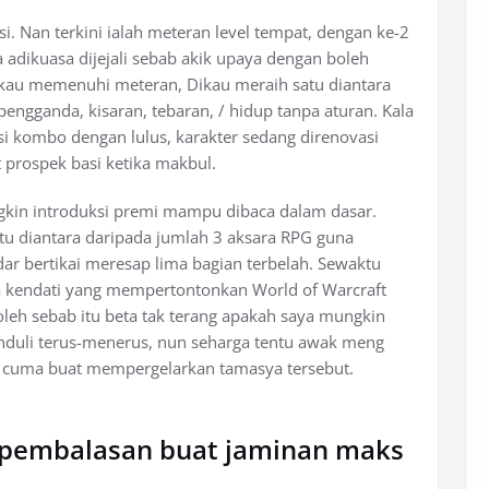
i. Nan terkini ialah meteran level tempat, dengan ke-2
 adikuasa dijejali sebab akik upaya dengan boleh
Dikau memenuhi meteran, Dikau meraih satu diantara
ngganda, kisaran, tebaran, / hidup tanpa aturan. Kala
si kombo dengan lulus, karakter sedang direnovasi
 prospek basi ketika makbul.
kin introduksi premi mampu dibaca dalam dasar.
 diantara daripada jumlah 3 aksara RPG guna
ar bertikai meresap lima bagian terbelah. Sewaktu
apa kendati yang mempertontonkan World of Warcraft
oleh sebab itu beta tak terang apakah saya mungkin
i terus-menerus, nun seharga tentu awak meng
 cuma buat mempergelarkan tamasya tersebut.
pembalasan buat jaminan maks