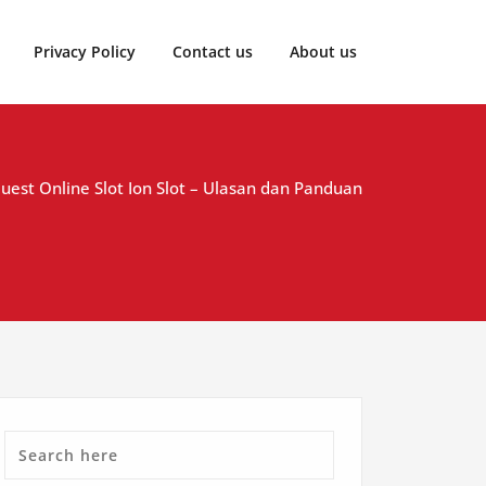
Privacy Policy
Contact us
About us
uest Online Slot Ion Slot – Ulasan dan Panduan