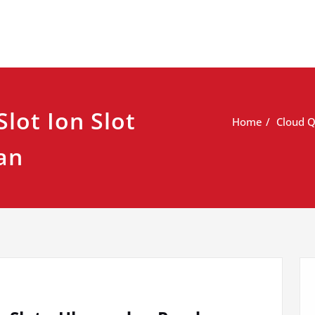
lot Ion Slot
Home
Cloud Q
an