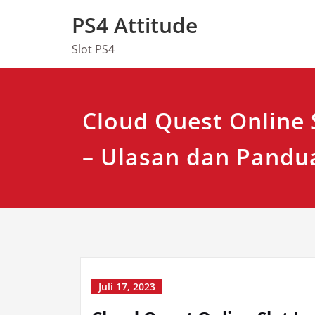
Skip
PS4 Attitude
to
content
Slot PS4
Cloud Quest Online S
– Ulasan dan Pandu
Juli 17, 2023