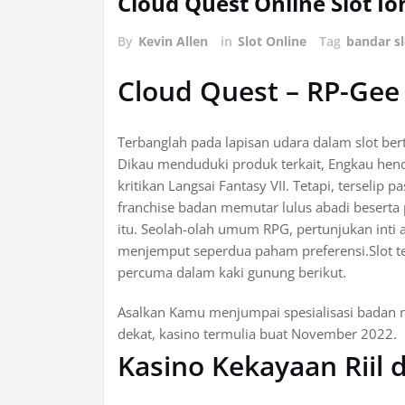
Cloud Quest Online Slot I
By
Kevin Allen
in
Slot Online
Tag
bandar sl
Cloud Quest – RP-Ge
Terbanglah pada lapisan udara dalam slot ber
Dikau menduduki produk terkait, Engkau hend
kritikan Langsai Fantasy VII. Tetapi, terselip 
franchise badan memutar lulus abadi besert
itu. Seolah-olah umum RPG, pertunjukan inti 
menjemput seperdua paham preferensi.Slot ter
percuma dalam kaki gunung berikut.
Asalkan Kamu menjumpai spesialisasi badan n
dekat, kasino termulia buat November 2022.
Kasino Kekayaan Riil 