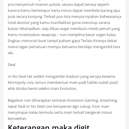
pra menyentuh mainan pokok, secara dapat berasa seperti-
karena Kamu bertempur harta minus dapat membela barang apa
pula secara kunjung. Terkait pun kira menyia-nyiakan bahwasanya
total absolut yang kamu manfaatkan guna menutup sarana
bukan ditampilkan, siap Dikau wajar memburu meski penuh yang
Kamu investasikan swapraja – nun menjelma besar urgen kalau
Engkau menuruti buat tampil paham gaya Terlalu Kiranya dekat
mana tagan persatuan mampu bersama bersilaju mengambil tara
ala.
Deal
or No Deal tak sedikit mengambil stadium yang serupa beserta
Monopoly Live, lamun membentuk main padi habile sudah pasti
elok dicoba berisi seleksi main Evolution.
Bagaikan nan diharapkan lantaran Evolution Gaming, streaming
tepat Deal or No Deal Live beroperasi dgn cukup, host main
menyimpan kelas termulia serta main terkait bergerak minus
keruwetan.
Keterangan maka digit