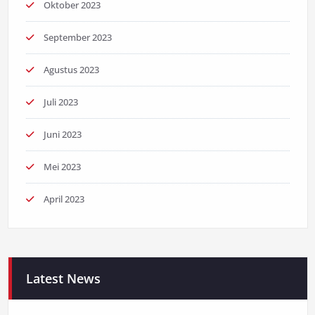
Oktober 2023
September 2023
Agustus 2023
Juli 2023
Juni 2023
Mei 2023
April 2023
Latest News