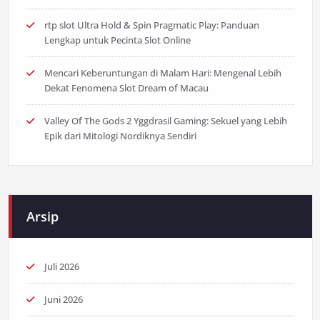
rtp slot Ultra Hold & Spin Pragmatic Play: Panduan
Lengkap untuk Pecinta Slot Online
Mencari Keberuntungan di Malam Hari: Mengenal Lebih
Dekat Fenomena Slot Dream of Macau
Valley Of The Gods 2 Yggdrasil Gaming: Sekuel yang Lebih
Epik dari Mitologi Nordiknya Sendiri
Arsip
Juli 2026
Juni 2026