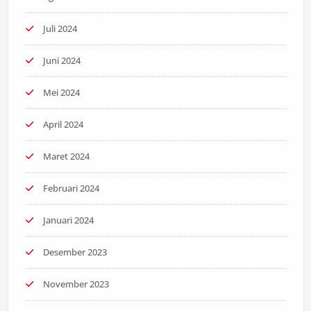
Juli 2024
Juni 2024
Mei 2024
April 2024
Maret 2024
Februari 2024
Januari 2024
Desember 2023
November 2023