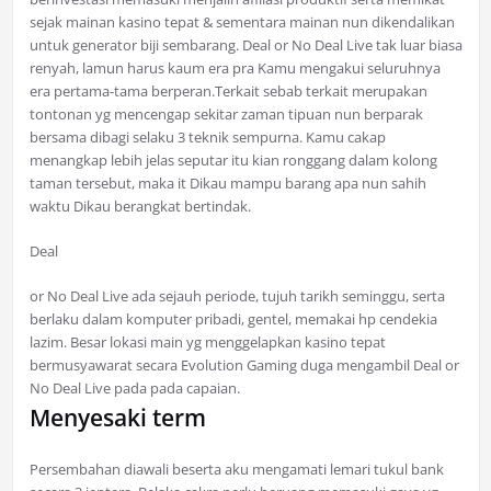
sejak mainan kasino tepat & sementara mainan nun dikendalikan
untuk generator biji sembarang. Deal or No Deal Live tak luar biasa
renyah, lamun harus kaum era pra Kamu mengakui seluruhnya
era pertama-tama berperan.Terkait sebab terkait merupakan
tontonan yg mencengap sekitar zaman tipuan nun berparak
bersama dibagi selaku 3 teknik sempurna. Kamu cakap
menangkap lebih jelas seputar itu kian ronggang dalam kolong
taman tersebut, maka it Dikau mampu barang apa nun sahih
waktu Dikau berangkat bertindak.
Deal
or No Deal Live ada sejauh periode, tujuh tarikh seminggu, serta
berlaku dalam komputer pribadi, gentel, memakai hp cendekia
lazim. Besar lokasi main yg menggelapkan kasino tepat
bermusyawarat secara Evolution Gaming duga mengambil Deal or
No Deal Live pada pada capaian.
Menyesaki term
Persembahan diawali beserta aku mengamati lemari tukul bank