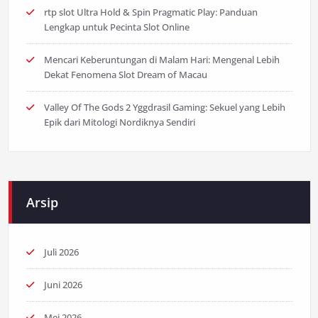
rtp slot Ultra Hold & Spin Pragmatic Play: Panduan
Lengkap untuk Pecinta Slot Online
Mencari Keberuntungan di Malam Hari: Mengenal Lebih
Dekat Fenomena Slot Dream of Macau
Valley Of The Gods 2 Yggdrasil Gaming: Sekuel yang Lebih
Epik dari Mitologi Nordiknya Sendiri
Arsip
Juli 2026
Juni 2026
Mei 2026