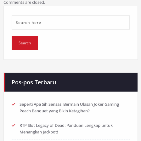
Comments are closed.
Pos-pos Terbaru
Seperti Apa Sih Sensasi Bermain Ulasan Joker Gaming
Peach Banquet yang Bikin Ketagihan?
RTP Slot Legacy of Dead: Panduan Lengkap untuk
Menangkan Jackpot!