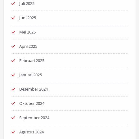
Juli 2025
Juni 2025
Mei 2025
April 2025
Februari 2025
Januari 2025
Desember 2024
Oktober 2024
September 2024
Agustus 2024