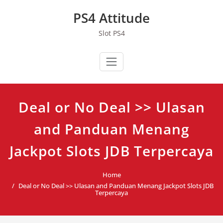
Skip
PS4 Attitude
to
content
Slot PS4
Deal or No Deal >> Ulasan
and Panduan Menang
Jackpot Slots JDB Terpercaya
Home
Deal or No Deal >> Ulasan and Panduan Menang Jackpot Slots JDB
Terpercaya