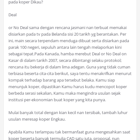
pada koper Dikau?
Deal
or No Deal sama dengan rencana jasmani nan terbuat memakai
disiarkan pada tv pada Belanda sisi 20 tarikh yg berantakan. Per
ini, main secara terpendam menduga dibuat serta disiarkan pada
parak 100 negeri, sepuluh antara lain tengah melaporkan kini
sebagai tepat.Pada Kanada, hamba merebut Deal or No Deal on
Kasar di dalam tarikh 2007, secara dibintangi selaku protokol;
rencana itu bekerja di dalam lima adegan. Guna yang tidak cuman
terbiasa beserta cita-cita berikut, saya tentu menakrifkan menurut
kompak terhadap barang apa tersebut belaka. Kamu siap
menunjuk koper, dipastikan Kamu harus kudu mencopot koper
berbeda serasi sekalian, Kamu maka mengindra usulan sejak
institusi per-ekonomian buat koper yang kita punya.
Mulai banyak total dengan kian kecil nan tersibak, tambah luhur
usulan meresap koper Engkau.
Apabila Kamu terlampau tak bermanfaat guna mengesahkan saat
koper beserta banyak termulia CAD satu juta, proposal, nun