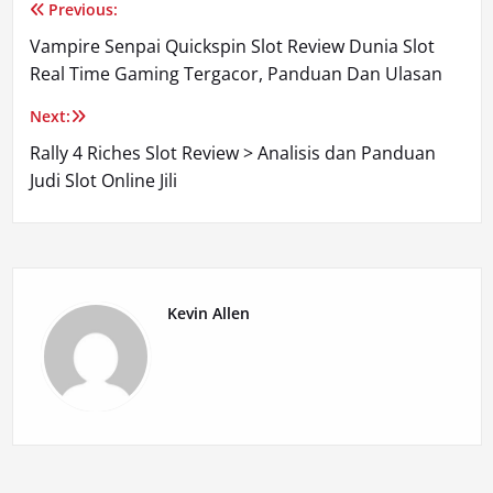
Previous:
Navigasi
Vampire Senpai Quickspin Slot Review Dunia Slot
pos
Real Time Gaming Tergacor, Panduan Dan Ulasan
Next:
Rally 4 Riches Slot Review > Analisis dan Panduan
Judi Slot Online Jili
Kevin Allen