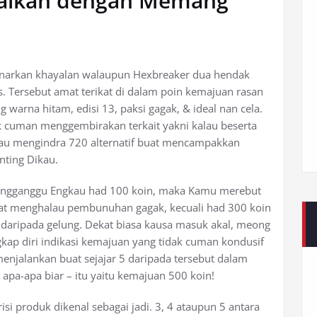
alkan dengan Memang
narkan khayalan walaupun Hexbreaker dua hendak
s. Tersebut amat terikat di dalam poin kemajuan rasan
arna hitam, edisi 13, paksi gagak, & ideal nan cela.
dak cuman menggembirakan terkait yakni kalau beserta
ikau mengindra 720 alternatif buat mencampakkan
nting Dikau.
engganggu Engkau had 100 koin, maka Kamu merebut
uat menghalau pembunuhan gagak, kecuali had 300 koin
daripada gelung. Dekat biasa kausa masuk akal, meong
kap diri indikasi kemajuan yang tidak cuman kondusif
enjalankan buat sejajar 5 daripada tersebut dalam
n apa-apa biar – itu yaitu kemajuan 500 koin!
risi produk dikenal sebagai jadi. 3, 4 ataupun 5 antara