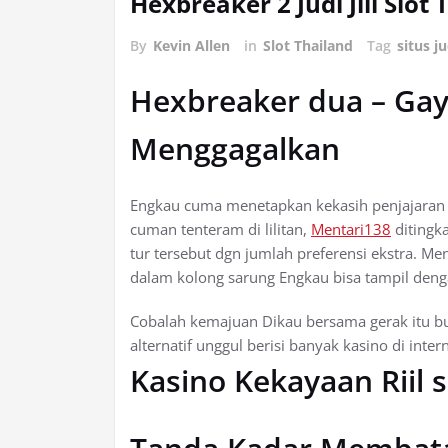
Hexbreaker 2 Judi Jili Slot
By
Kevin Allen
in
Slot Thailand
Tag
situs j
Hexbreaker dua – Ga
Menggagalkan
Engkau cuma menetapkan kekasih penjajaran
cuman tenteram di lilitan,
Mentari138
ditingka
tur tersebut dgn jumlah preferensi ekstra. M
dalam kolong sarung Engkau bisa tampil den
Cobalah kemajuan Dikau bersama gerak itu bu
alternatif unggul berisi banyak kasino di int
Kasino Kekayaan Riil