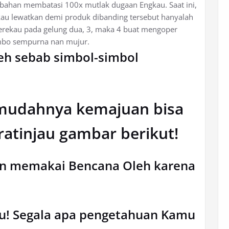
ahan membatasi 100x mutlak dugaan Engkau. Saat ini,
kau lewatkan demi produk dibanding tersebut hanyalah
 Kerekau pada gelung dua, 3, maka 4 buat mengoper
kombo sempurna nan mujur.
eh sebab simbol-simbol
mudahnya kemajuan bisa
atinjau gambar berikut!
n memakai Bencana Oleh karena
au! Segala apa pengetahuan Kamu