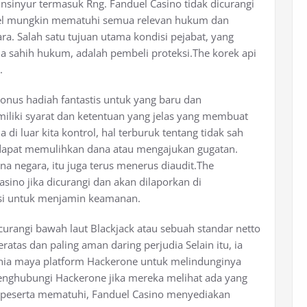
insinyur termasuk Rng. Fanduel Casino tidak dicurangi
el mungkin mematuhi semua relevan hukum dan
a. Salah satu tujuan utama kondisi pejabat, yang
sahih hukum, adalah pembeli proteksi.The korek api
.
 bonus hadiah fantastis untuk yang baru dan
liki syarat dan ketentuan yang jelas yang membuat
di luar kita kontrol, hal terburuk tentang tidak sah
dapat memulihkan dana atau mengajukan gugatan.
 negara, itu juga terus menerus diaudit.The
ino jika dicurangi dan akan dilaporkan di
psi untuk menjamin keamanan.
curangi bawah laut Blackjack atau sebuah standar netto
ratas dan paling aman daring perjudia Selain itu, ia
nia maya platform Hackerone untuk melindunginya
enghubungi Hackerone jika mereka melihat ada yang
peserta mematuhi, Fanduel Casino menyediakan