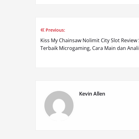
Previous:
Navigasi
Kiss My Chainsaw Nolimit City Slot Review 
pos
Terbaik Microgaming, Cara Main dan Anali
Kevin Allen