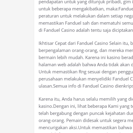
pendapatan untuk yang ditunjuk pribadi, gim 
untuk beberapa mengakibatkan, maka:Fandu
peraturan untuk melakukan dalam setiap negar
memastikan Fanduel sah dan mematuhi semua 
di Fanduel Casino adalah tentu saja diciptakan
Ikhtisar Cepat dari Fanduel Casino Selain itu,
berpengalaman orang-orang, dan mereka memi
bermain lebih mudah. Karena ini kasino berada 
halaman web adalah bahwa Anda tidak akan 
Untuk memastikan Rng sesuai dengan pengguna
perusahaan melakukan menyelidiki Fanduel Cas
ulasan.Semua info di Fanduel Casino dienkri
Karena itu, Anda harus selalu memilih yang di
kasino.Dengan ini, lihat beberapa Kami yang te
telah bergabung dengan puncak kejahatan du
orang-orang. Pemain didesak untuk segera m
mencurigakan aksi.Untuk memastikan bahwa 