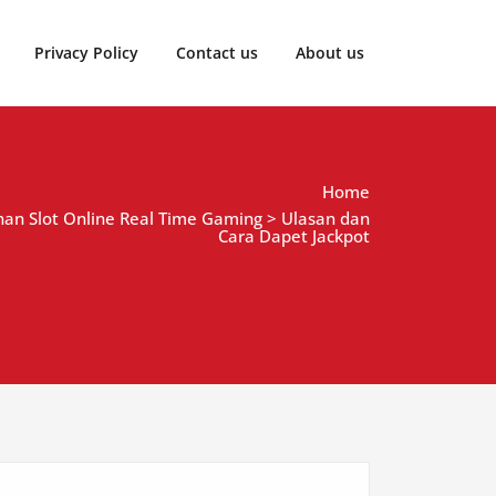
Privacy Policy
Contact us
About us
Home
an Slot Online Real Time Gaming > Ulasan dan
Cara Dapet Jackpot