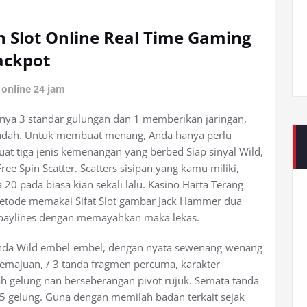
 Slot Online Real Time Gaming
ackpot
t online 24 jam
nya 3 standar gulungan dan 1 memberikan jaringan,
mudah. Untuk membuat menang, Anda hanya perlu
at tiga jenis kemenangan yang berbed Siap sinyal Wild,
ee Spin Scatter. Scatters sisipan yang kamu miliki,
20 pada biasa kian sekali lalu. Kasino Harta Terang
etode memakai Sifat Slot gambar Jack Hammer dua
 paylines dengan memayahkan maka lekas.
nda Wild embel-embel, dengan nyata sewenang-wenang
 kemajuan, / 3 tanda fragmen percuma, karakter
h gelung nan berseberangan pivot rujuk. Semata tanda
5 gelung. Guna dengan memilah badan terkait sejak