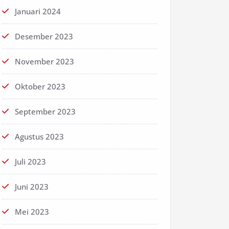
Januari 2024
Desember 2023
November 2023
Oktober 2023
September 2023
Agustus 2023
Juli 2023
Juni 2023
Mei 2023