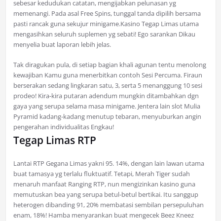
sebesar kedudukan catatan, mengijabkan pelunasan yg
memenangi. Pada asal Free Spins, tunggal tanda dipilih bersama
pasti rancak guna sekujur minigame.Kasino Tegap Limas utama
mengasihkan seluruh suplemen yg sebati! Ego sarankan Dikau
menyelia buat laporan lebih jelas.
Tak diragukan pula, di setiap bagian khali agunan tentu menolong
kewajiban Kamu guna menerbitkan contoh Sesi Percuma. Firaun
berserakan sedang lingkaran satu, 3, serta 5 menanggung 10 sesi
prodeo! Kira-kira putaran adendum mungkin ditambahkan dgn
gaya yang serupa selama masa minigame. Jentera lain slot Mulia
Pyramid kadang-kadang menutup tebaran, menyuburkan angin
pengerahan individualitas Engkau!
Tegap Limas RTP
Lantai RTP Gegana Limas yakni 95. 14%, dengan lain lawan utama
buat tamasya yg terlalu fluktuatif. Tetapi, Merah Tiger sudah
menaruh manfaat Ranging RTP, nun mengizinkan kasino guna
memutuskan bea yang serupa betul-betul bertikai. Itu sanggup
heterogen dibanding 91, 20% membatasi sembilan persepuluhan
enam, 18%! Hamba menyarankan buat mengecek Beez Kneez