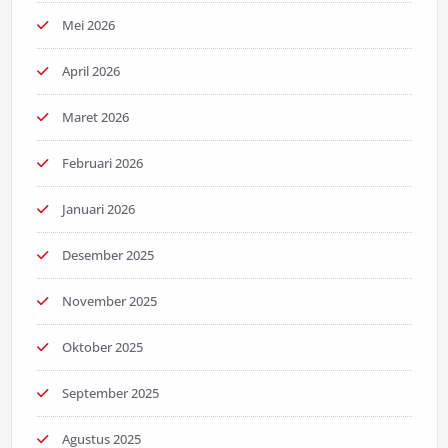
Mei 2026
April 2026
Maret 2026
Februari 2026
Januari 2026
Desember 2025
November 2025
Oktober 2025
September 2025
Agustus 2025