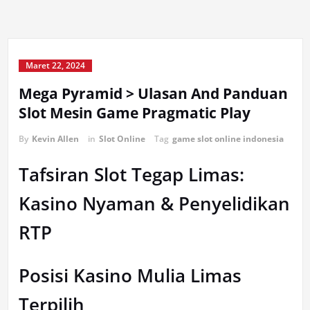
Maret 22, 2024
Mega Pyramid > Ulasan And Panduan
Slot Mesin Game Pragmatic Play
By
Kevin Allen
in
Slot Online
Tag
game slot online indonesia
Tafsiran Slot Tegap Limas:
Kasino Nyaman & Penyelidikan
RTP
Posisi Kasino Mulia Limas
Terpilih