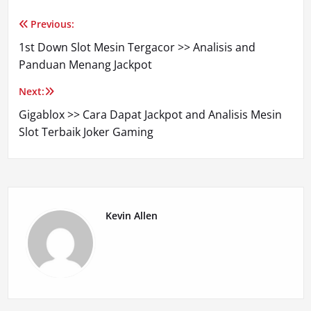
Previous:
Navigasi
1st Down Slot Mesin Tergacor >> Analisis and
pos
Panduan Menang Jackpot
Next:
Gigablox >> Cara Dapat Jackpot and Analisis Mesin
Slot Terbaik Joker Gaming
Kevin Allen