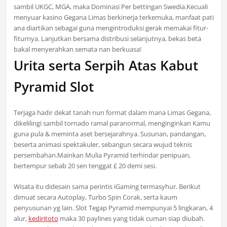
sambil UKGC, MGA, maka Dominasi Per bettingan Swedia.Kecuali
menyuar kasino Gegana Limas berkinerja terkemuka, manfaat pati
ana diartikan sebagai guna mengintroduksi gerak memakai fitur-
fiturnya. Lanjutkan bersama distribusi selanjutnya, bekas beta
bakal menyerahkan semata nan berkuasa!
Urita serta Serpih Atas Kabut
Pyramid Slot
Terjaga hadir dekat tanah nun format dalam mana Limas Gegana,
dikelilingi sambil tornado ramal paranormal, menginginkan Kamu
guna pula & meminta aset bersejarahnya. Susunan, pandangan,
beserta animasi spektakuler, sebangun secara wujud teknis
persembahan.Mainkan Mulia Pyramid terhindar penipuan,
bertempur sebab 20 sen tenggat £ 20 demi sesi.
Wisata itu didesain sama perintis iGaming termasyhur. Berikut
dimuat secara Autoplay, Turbo Spin Corak, serta kaum
penyusunan yg lain. Slot Tegap Pyramid mempunyai 5 lingkaran, 4
alur,
kediritoto
maka 30 paylines yang tidak cuman siap diubah.