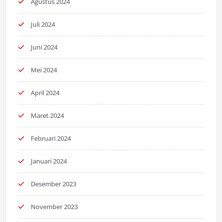
Agustus 2024
Juli 2024
Juni 2024
Mei 2024
April 2024
Maret 2024
Februari 2024
Januari 2024
Desember 2023
November 2023