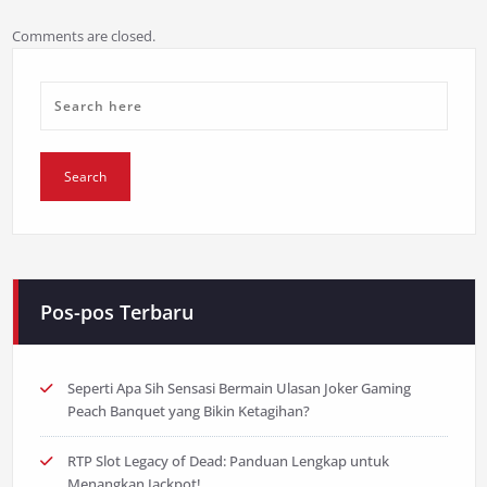
Comments are closed.
Pos-pos Terbaru
Seperti Apa Sih Sensasi Bermain Ulasan Joker Gaming
Peach Banquet yang Bikin Ketagihan?
RTP Slot Legacy of Dead: Panduan Lengkap untuk
Menangkan Jackpot!