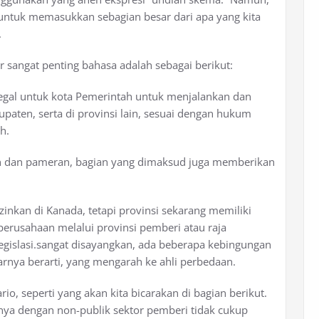
untuk memasukkan sebagian besar dari apa yang kita
.
sangat penting bahasa adalah sebagai berikut:
egal untuk kota Pemerintah untuk menjalankan dan
aten, serta di provinsi lain, sesuai dengan hukum
h.
an dan pameran, bagian yang dimaksud juga memberikan
izinkan di Kanada, tetapi provinsi sekarang memiliki
erusahaan melalui provinsi pemberi atau raja
egislasi.sangat disayangkan, ada beberapa kebingungan
nya berarti, yang mengarah ke ahli perbedaan.
rio, seperti yang akan kita bicarakan di bagian berikut.
a dengan non-publik sektor pemberi tidak cukup