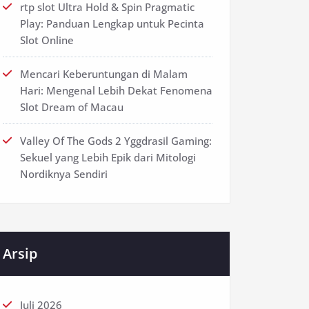
rtp slot Ultra Hold & Spin Pragmatic
Play: Panduan Lengkap untuk Pecinta
Slot Online
Mencari Keberuntungan di Malam
Hari: Mengenal Lebih Dekat Fenomena
Slot Dream of Macau
Valley Of The Gods 2 Yggdrasil Gaming:
Sekuel yang Lebih Epik dari Mitologi
Nordiknya Sendiri
Arsip
Juli 2026