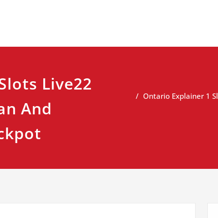
Slots Live22
Ontario Explainer 1 S
san And
ckpot