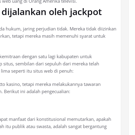
web uang di Orang Amerika televisi.
 dijalankan oleh jackpot
a hukum, jaring perjudian tidak. Mereka tidak diizinkan
kan, tetapi mereka masih memenuhi syarat untuk
kemitraan dengan satu lagi kabupaten untuk
situs, sembilan dari sepuluh dari mereka telah
lima seperti itu situs web di penuh:
tto kasino, tetapi mereka melakukannya tawaran
 Berikut ini adalah pengecualian:
apat manfaat dari konstitusional memutarkan, apakah
ah itu publik atau swasta, adalah sangat bergantung