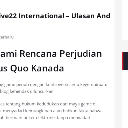
Live22 International – Ulasan And
terbaru
hami Rencana Perjudian
tus Quo Kanada
ng game penuh dengan kontroversi serta kegembiraan.
l blog kehendak diluncurkan.
las tentang hukum kedudukan dari maya game di
ak menyadari kemungkinan atau bahkan fakta bahwa
ah bermain poker elektronik tanpa menyadari