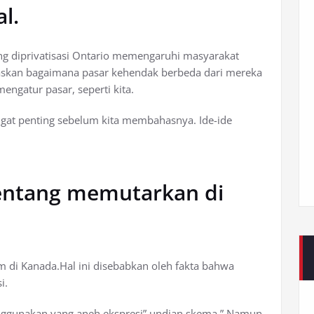
l.
g diprivatisasi Ontario memengaruhi masyarakat
jelaskan bagaimana pasar kehendak berbeda dari mereka
mengatur pasar, seperti kita.
ngat penting sebelum kita membahasnya. Ide-ide
tentang memutarkan di
m di Kanada.Hal ini disebabkan oleh fakta bahwa
i.
gunakan yang aneh ekspresi” undian skema.” Namun,