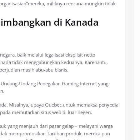
rganisasian”mereka, miliknya rencana mungkin tidak
rtimbangkan di Kanada
negara, baik melalui legalisasi eksplisit netto
Kanada tidak menggabungkan keduanya. Karena itu,
 perjudian masih abu-abu bisnis.
ah Undang-Undang Penegakan Gaming Internet yang
n.
Kanada. Misalnya, upaya Quebec untuk memaksa penyedia
pada memutarkan situs web di luar negeri.
asuk yang menjauh dari pasar gelap – melayani warga
idak mempromosikan Taruhan produk, mereka pun