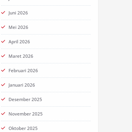
Juni 2026
Mei 2026
April 2026
Maret 2026
Februari 2026
Januari 2026
Desember 2025
November 2025
Oktober 2025