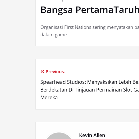
Bangsa PertamaTaru
Organisasi First Nations sering menyatakan b
dalam game.
Previous:
Navigasi
Spearhead Studios: Menyaksikan Lebih Be
pos
Berdekatan Di Tinjauan Permainan Slot G
Mereka
Kevin Allen