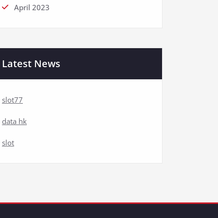
April 2023
Latest News
slot77
data hk
slot