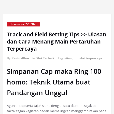
Desember 22, 2023
Track and Field Betting Tips >> Ulasan
dan Cara Menang Main Pertaruhan
Terpercaya
By
Kevin Allen
in
Slot Terbaik
Tag
situs judi slot terpercaya
Simpanan Cap maka Ring 100
homo: Teknik Utama buat
Pandangan Unggul
Agunan cap serta tajuk sama dengan satu diantara sejak penuh
taktik tagan kegiatan badan memalingkan menggembirakan pada