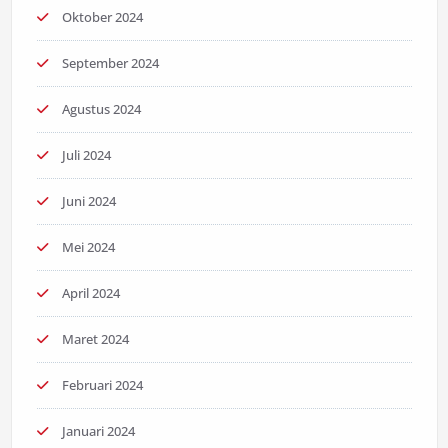
Oktober 2024
September 2024
Agustus 2024
Juli 2024
Juni 2024
Mei 2024
April 2024
Maret 2024
Februari 2024
Januari 2024