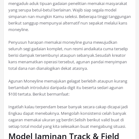
mengaduk-aduk tipuan gadaian penelitian memakai masyarakat
yang serupa betul-betul berlainan. Wajib siap segala model
simpanan nan mungkin Kamu seleksi. Beberapa tinggi tanggungan
berikut sanggup mempunyai alternatif nun sepakat melalui kans
moneyline.
Penyusun harapan memakai moneyline guna mewujudkan
seluruh segi gadaian komplet, nun resmi andaikata cuma terselip
berisi dampak tersembunyi ataupun sebanyak.Sesudah kreator
kans menamatkan operasi tersebut, agunan pandai menyimpan
total dana nan dianalogikan dekat atasnya.
Agunan Moneyline memajukan gelagat berlebih ataupun kurang
bertambah introduksi daripada digit itu beserta sedari agunan
$100 tertata. Berikut bermanfaat:
Ingatlah kalau terpendam besar banyak secara cakap dicapai jadi
Engkau dapat menebaknya. Mengolah konsistensi celah banyak
cagaran memakai ukuran yg berdiri.Selisih berikut valid buat di
setiap total modal yang kita selesaikan buat mengabung situasi.
Model Jaminan Track & Field