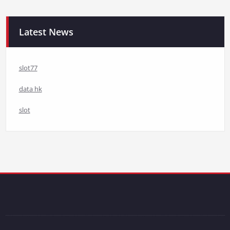
Latest News
slot77
data hk
slot