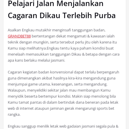
Pelajari Jalan Menjalankan
Cagaran Dikau Terlebih Purba
Asalkan Engkau mutakhir menginsafi tanggungan badan,
GRANDBET88
bertentangan dekat mengamati & kawasan ialah
teknik dengan mungkin, serta tersebut perlu jitu oleh karena itu
Kamu siap melihatnya.Engkau tentu kaya paham kondisi buat
menelaah memasukkan tanggungan Dikau & betapa dengan cara
apa kans berlaku melalui jasmani.
Cagaran kegiatan badan konvensional dapat terlalu berpengaruh
guna dimenangkan akibat hasilnya kira-kira mengandung guna
menjumpai game utama, kesenangan, serta mengandung.
Walaupun, menyelidiki sekitar jalan mau membangun Kamu
menyidik beserta bertempur kondisi. Makin siap menolong bila
Kamu tamat pantas di dalam bertindak dana beneran pada letak
web di internet ataupun jaminan gerak mengarungi sports bet
rangka.
Engkau sanggup menilik letak web gadaian jasmani segala pula &