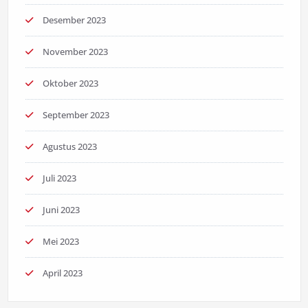
Desember 2023
November 2023
Oktober 2023
September 2023
Agustus 2023
Juli 2023
Juni 2023
Mei 2023
April 2023