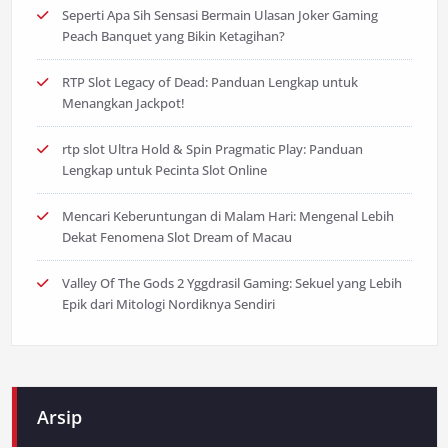
Seperti Apa Sih Sensasi Bermain Ulasan Joker Gaming
Peach Banquet yang Bikin Ketagihan?
RTP Slot Legacy of Dead: Panduan Lengkap untuk
Menangkan Jackpot!
rtp slot Ultra Hold & Spin Pragmatic Play: Panduan
Lengkap untuk Pecinta Slot Online
Mencari Keberuntungan di Malam Hari: Mengenal Lebih
Dekat Fenomena Slot Dream of Macau
Valley Of The Gods 2 Yggdrasil Gaming: Sekuel yang Lebih
Epik dari Mitologi Nordiknya Sendiri
Arsip