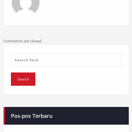
Comments are closed.
Pos-pos Terbaru