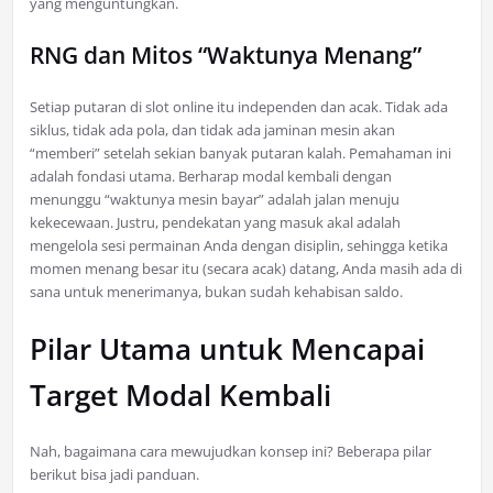
yang menguntungkan.
RNG dan Mitos “Waktunya Menang”
Setiap putaran di slot online itu independen dan acak. Tidak ada
siklus, tidak ada pola, dan tidak ada jaminan mesin akan
“memberi” setelah sekian banyak putaran kalah. Pemahaman ini
adalah fondasi utama. Berharap modal kembali dengan
menunggu “waktunya mesin bayar” adalah jalan menuju
kekecewaan. Justru, pendekatan yang masuk akal adalah
mengelola sesi permainan Anda dengan disiplin, sehingga ketika
momen menang besar itu (secara acak) datang, Anda masih ada di
sana untuk menerimanya, bukan sudah kehabisan saldo.
Pilar Utama untuk Mencapai
Target Modal Kembali
Nah, bagaimana cara mewujudkan konsep ini? Beberapa pilar
berikut bisa jadi panduan.