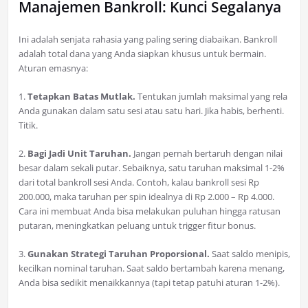
Manajemen Bankroll: Kunci Segalanya
Ini adalah senjata rahasia yang paling sering diabaikan. Bankroll
adalah total dana yang Anda siapkan khusus untuk bermain.
Aturan emasnya:
1.
Tetapkan Batas Mutlak.
Tentukan jumlah maksimal yang rela
Anda gunakan dalam satu sesi atau satu hari. Jika habis, berhenti.
Titik.
2.
Bagi Jadi Unit Taruhan.
Jangan pernah bertaruh dengan nilai
besar dalam sekali putar. Sebaiknya, satu taruhan maksimal 1-2%
dari total bankroll sesi Anda. Contoh, kalau bankroll sesi Rp
200.000, maka taruhan per spin idealnya di Rp 2.000 – Rp 4.000.
Cara ini membuat Anda bisa melakukan puluhan hingga ratusan
putaran, meningkatkan peluang untuk trigger fitur bonus.
3.
Gunakan Strategi Taruhan Proporsional.
Saat saldo menipis,
kecilkan nominal taruhan. Saat saldo bertambah karena menang,
Anda bisa sedikit menaikkannya (tapi tetap patuhi aturan 1-2%).