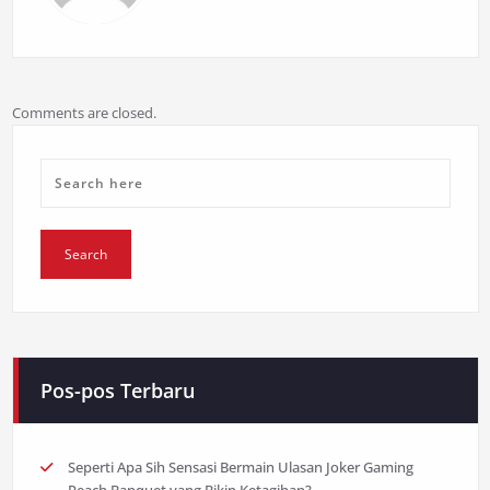
Comments are closed.
Pos-pos Terbaru
Seperti Apa Sih Sensasi Bermain Ulasan Joker Gaming