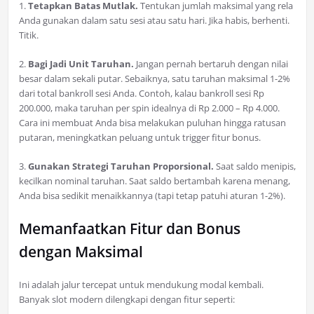
1.
Tetapkan Batas Mutlak.
Tentukan jumlah maksimal yang rela
Anda gunakan dalam satu sesi atau satu hari. Jika habis, berhenti.
Titik.
2.
Bagi Jadi Unit Taruhan.
Jangan pernah bertaruh dengan nilai
besar dalam sekali putar. Sebaiknya, satu taruhan maksimal 1-2%
dari total bankroll sesi Anda. Contoh, kalau bankroll sesi Rp
200.000, maka taruhan per spin idealnya di Rp 2.000 – Rp 4.000.
Cara ini membuat Anda bisa melakukan puluhan hingga ratusan
putaran, meningkatkan peluang untuk trigger fitur bonus.
3.
Gunakan Strategi Taruhan Proporsional.
Saat saldo menipis,
kecilkan nominal taruhan. Saat saldo bertambah karena menang,
Anda bisa sedikit menaikkannya (tapi tetap patuhi aturan 1-2%).
Memanfaatkan Fitur dan Bonus
dengan Maksimal
Ini adalah jalur tercepat untuk mendukung modal kembali.
Banyak slot modern dilengkapi dengan fitur seperti: