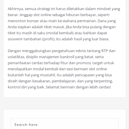
Akhirnya, semua strategi ini harus diletakkan dalam mindset yang
benar. Anggap slot online sebagai hiburan berbayar, seperti
menonton konser atau main ke wahana permainan. Dana yang
Anda siapkan adalah tiket masuk. Jika Anda bisa pulang dengan
tiket itu masih di saku (modal kembali) atau bahkan dapat
souvenir tambahan (profit), itu adalah hasil yang luar biasa.
Dengan menggabungkan pengetahuan teknis tentang RTP dan
volatilitas, disiplin manajemen bankroll yang ketat, serta
pemanfaatan cerdas terhadap fitur dan promosi, target untuk
mendapatkan modal kembali dari sesi bermain slot online
bukanlah hal yang mustahil. Itu adalah pencapaian yang bisa
diraih dengan kesabaran, pembelajaran, dan yang terpenting,
kontrol diri yang baik. Selamat bermain dengan lebih cerdas!