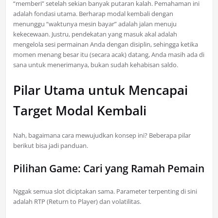
“memberi” setelah sekian banyak putaran kalah. Pemahaman ini
adalah fondasi utama. Berharap modal kembali dengan
menunggu “waktunya mesin bayar” adalah jalan menuju
kekecewaan. Justru, pendekatan yang masuk akal adalah
mengelola sesi permainan Anda dengan disiplin, sehingga ketika
momen menang besar itu (secara acak) datang, Anda masih ada di
sana untuk menerimanya, bukan sudah kehabisan saldo.
Pilar Utama untuk Mencapai
Target Modal Kembali
Nah, bagaimana cara mewujudkan konsep ini? Beberapa pilar
berikut bisa jadi panduan.
Pilihan Game: Cari yang Ramah Pemain
Nggak semua slot diciptakan sama. Parameter terpenting di sini
adalah RTP (Return to Player) dan volatilitas.