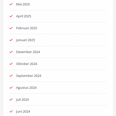
Mei 2025
April 2025
Februari 2025
Januari 2025
Desember 2024
Oktober 2024
September 2024
Agustus 2024
Juli 2024
Juni 2024