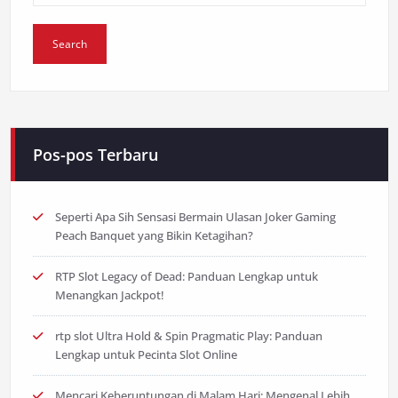
Pos-pos Terbaru
Seperti Apa Sih Sensasi Bermain Ulasan Joker Gaming
Peach Banquet yang Bikin Ketagihan?
RTP Slot Legacy of Dead: Panduan Lengkap untuk
Menangkan Jackpot!
rtp slot Ultra Hold & Spin Pragmatic Play: Panduan
Lengkap untuk Pecinta Slot Online
Mencari Keberuntungan di Malam Hari: Mengenal Lebih