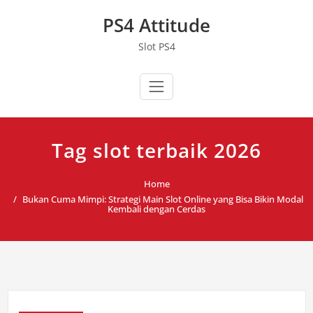
Skip
PS4 Attitude
to
content
Slot PS4
Tag slot terbaik 2026
Home
Bukan Cuma Mimpi: Strategi Main Slot Online yang Bisa Bikin Modal
Kembali dengan Cerdas