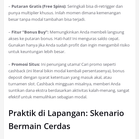
–
Putaran Gratis (Free Spins):
Seringkali bisa di-retrigger dan
punya multiplier khusus. Inilah momen dimana kemenangan
besar tanpa modal tambahan bisa terjadi.
–
Fitur “Bonus Buy”:
Memungkinkan Anda membeli langsung
akses ke putaran bonus. Hati-hati! Ini menguras saldo cepat.
Gunakan hanya jika Anda sudah profit dan ingin mengambil risiko
untuk keuntungan lebih besar.
–
Promosi Situs:
Ini penunjang utama! Cari promo seperti
cashback (ini literal bikin modal kembali persentasenya), bonus
deposit dengan syarat ketentuan yang masuk akal, atau
turnamen slot. Cashback mingguan misalnya, memberi Anda
suntikan dana ekstra berdasarkan aktivitas kalah-menang, sangat
efektif untuk memulihkan sebagian modal.
Praktik di Lapangan: Skenario
Bermain Cerdas