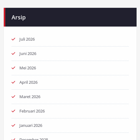
Arsip
Juli 2026
Juni 2026
Mei 2026
April 2026
Maret 2026
Februari 2026
Januari 2026
Desember 2025