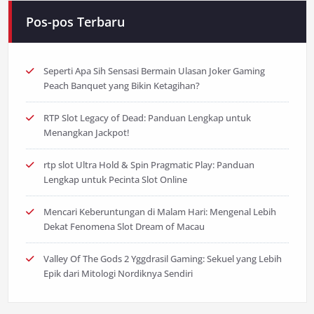
Pos-pos Terbaru
Seperti Apa Sih Sensasi Bermain Ulasan Joker Gaming
Peach Banquet yang Bikin Ketagihan?
RTP Slot Legacy of Dead: Panduan Lengkap untuk
Menangkan Jackpot!
rtp slot Ultra Hold & Spin Pragmatic Play: Panduan
Lengkap untuk Pecinta Slot Online
Mencari Keberuntungan di Malam Hari: Mengenal Lebih
Dekat Fenomena Slot Dream of Macau
Valley Of The Gods 2 Yggdrasil Gaming: Sekuel yang Lebih
Epik dari Mitologi Nordiknya Sendiri