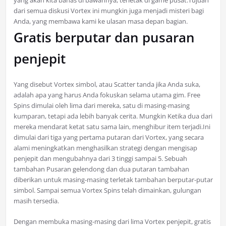
yang akan kita bahas di bawahnya, terletak di game pusat.Tujuan
dari semua diskusi Vortex ini mungkin juga menjadi misteri bagi
Anda, yang membawa kami ke ulasan masa depan bagian.
Gratis berputar dan pusaran
penjepit
Yang disebut Vortex simbol, atau Scatter tanda jika Anda suka,
adalah apa yang harus Anda fokuskan selama utama gim. Free
Spins dimulai oleh lima dari mereka, satu di masing-masing
kumparan, tetapi ada lebih banyak cerita. Mungkin Ketika dua dari
mereka mendarat ketat satu sama lain, menghibur item terjadi.Ini
dimulai dari tiga yang pertama putaran dari Vortex, yang secara
alami meningkatkan menghasilkan strategi dengan mengisap
penjepit dan mengubahnya dari 3 tinggi sampai 5. Sebuah
tambahan Pusaran gelendong dan dua putaran tambahan
diberikan untuk masing-masing terletak tambahan berputar-putar
simbol. Sampai semua Vortex Spins telah dimainkan, gulungan
masih tersedia.
Dengan membuka masing-masing dari lima Vortex penjepit, gratis