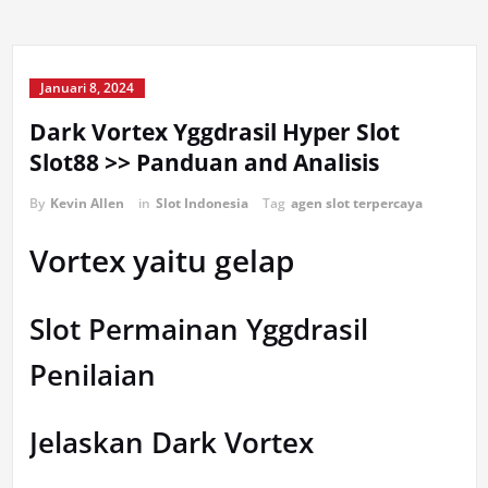
Januari 8, 2024
Dark Vortex Yggdrasil Hyper Slot
Slot88 >> Panduan and Analisis
By
Kevin Allen
in
Slot Indonesia
Tag
agen slot terpercaya
Vortex yaitu gelap
Slot Permainan Yggdrasil
Penilaian
Jelaskan Dark Vortex