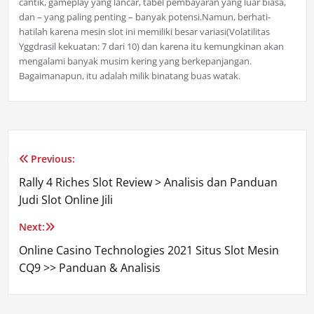
cantik, gameplay yang lancar, tabel pembayaran yang luar biasa,
dan – yang paling penting – banyak potensi.Namun, berhati-
hatilah karena mesin slot ini memiliki besar variasi(Volatilitas
Yggdrasil kekuatan: 7 dari 10) dan karena itu kemungkinan akan
mengalami banyak musim kering yang berkepanjangan.
Bagaimanapun, itu adalah milik binatang buas watak.
Previous:
Navigasi
Rally 4 Riches Slot Review > Analisis dan Panduan
pos
Judi Slot Online Jili
Next:
Online Casino Technologies 2021 Situs Slot Mesin
CQ9 >> Panduan & Analisis