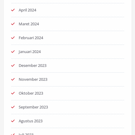
April 2024
Maret 2024
Februari 2024
Januari 2024
Desember 2023
November 2023
Oktober 2023
September 2023
Agustus 2023
Juli 2023