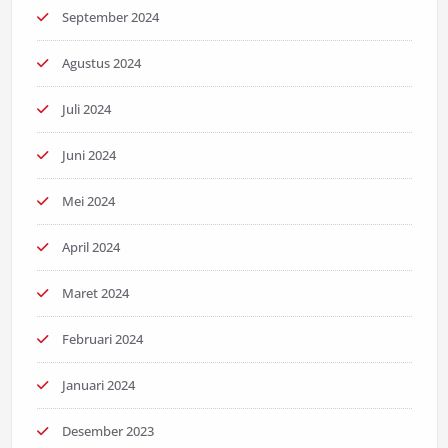
September 2024
Agustus 2024
Juli 2024
Juni 2024
Mei 2024
April 2024
Maret 2024
Februari 2024
Januari 2024
Desember 2023