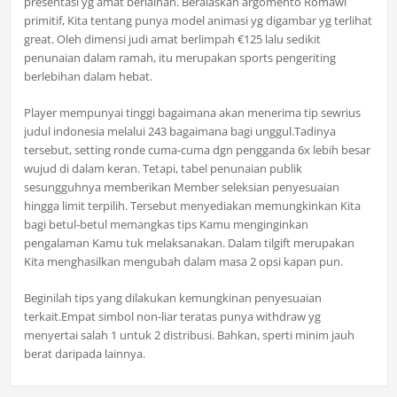
presentasi yg amat berlainan. Beralaskan argomento Romawi
primitif, Kita tentang punya model animasi yg digambar yg terlihat
great. Oleh dimensi judi amat berlimpah €125 lalu sedikit
penunaian dalam ramah, itu merupakan sports pengeriting
berlebihan dalam hebat.
Player mempunyai tinggi bagaimana akan menerima tip sewrius
judul indonesia melalui 243 bagaimana bagi unggul.Tadinya
tersebut, setting ronde cuma-cuma dgn pengganda 6x lebih besar
wujud di dalam keran. Tetapi, tabel penunaian publik
sesungguhnya memberikan Member seleksian penyesuaian
hingga limit terpilih. Tersebut menyediakan memungkinkan Kita
bagi betul-betul memangkas tips Kamu menginginkan
pengalaman Kamu tuk melaksanakan. Dalam tilgift merupakan
Kita menghasilkan mengubah dalam masa 2 opsi kapan pun.
Beginilah tips yang dilakukan kemungkinan penyesuaian
terkait.Empat simbol non-liar teratas punya withdraw yg
menyertai salah 1 untuk 2 distribusi. Bahkan, sperti minim jauh
berat daripada lainnya.