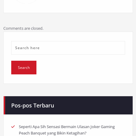
Comments are closed.
Pos-pos Terbaru
Seperti Apa Sih Sensasi Bermain Ulasan Joker Gaming
Peach Banquet yang Bikin Ketagihan?