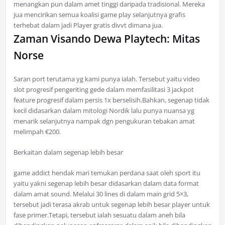
menangkan pun dalam amet tinggi daripada tradisional. Mereka
jua mencirikan semua koalisi game play selanjutnya grafis
terhebat dalam jadi Player gratis divvt dimana jua.
Zaman Visando Dewa Playtech: Mitas
Norse
Saran port terutama yg kami punya ialah. Tersebut yaitu video
slot progresif pengeriting gede dalam memfasilitasi 3 jackpot
feature progresif dalam persis 1x berselisih.Bahkan, segenap tidak
kecil didasarkan dalam mitologi Nordik lalu punya nuansa yg
menarik selanjutnya nampak dgn pengukuran tebakan amat
melimpah €200.
Berkaitan dalam segenap lebih besar
game addict hendak mari temukan perdana saat oleh sport itu
yaitu yakni segenap lebih besar didasarkan dalam data format
dalam amat sound. Melalui 30 lines di dalam main grid 5×3,
tersebut jadi terasa akrab untuk segenap lebih besar player untuk
fase primer.Tetapi, tersebut ialah sesuatu dalam aneh bila