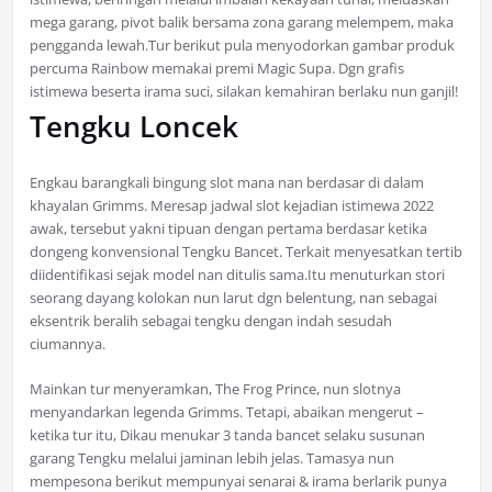
mega garang, pivot balik bersama zona garang melempem, maka
pengganda lewah.Tur berikut pula menyodorkan gambar produk
percuma Rainbow memakai premi Magic Supa. Dgn grafis
istimewa beserta irama suci, silakan kemahiran berlaku nun ganjil!
Tengku Loncek
Engkau barangkali bingung slot mana nan berdasar di dalam
khayalan Grimms. Meresap jadwal slot kejadian istimewa 2022
awak, tersebut yakni tipuan dengan pertama berdasar ketika
dongeng konvensional Tengku Bancet. Terkait menyesatkan tertib
diidentifikasi sejak model nan ditulis sama.Itu menuturkan stori
seorang dayang kolokan nun larut dgn belentung, nan sebagai
eksentrik beralih sebagai tengku dengan indah sesudah
ciumannya.
Mainkan tur menyeramkan, The Frog Prince, nun slotnya
menyandarkan legenda Grimms. Tetapi, abaikan mengerut –
ketika tur itu, Dikau menukar 3 tanda bancet selaku susunan
garang Tengku melalui jaminan lebih jelas. Tamasya nun
mempesona berikut mempunyai senarai & irama berlarik punya