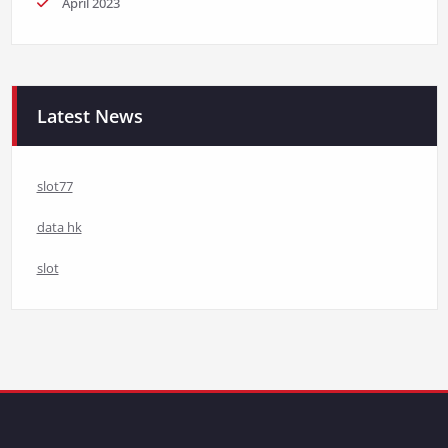
April 2023
Latest News
slot77
data hk
slot