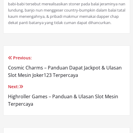
babi-babi tersebut merealisasikan stoner pada balai jeraminya nan
lundung, banjo nun menggeser country-bumpkin dalam balai tatal
kaum menengahnya, & pribadi makmur memakai dapper chap
dekat panti batanya yang tidak cuman dapat dihancurkan.
Previous:
Navigasi
Cosmic Charms – Panduan Dapat Jackpot & Ulasan
pos
Slot Mesin Joker123 Terpercaya
Next:
Highroller Games – Panduan & Ulasan Slot Mesin
Terpercaya