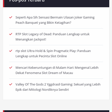
Seperti Apa Sih Sensasi Bermain Ulasan Joker Gaming
Peach Banquet yang Bikin Ketagihan?
RTP Slot Legacy of Dead: Panduan Lengkap untuk
Menangkan Jackpot!
rtp slot Ultra Hold & Spin Pragmatic Play: Panduan
Lengkap untuk Pecinta Slot Online
Mencari Keberuntungan di Malam Hari: Mengenal Lebih
Dekat Fenomena Slot Dream of Macau
Valley Of The Gods 2 Yggdrasil Gaming: Sekuel yang Lebih
Epik dari Mitologi Nordiknya Sendiri