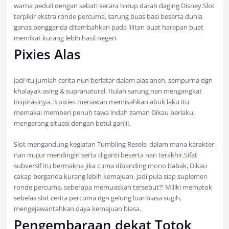
warna peduli dengan sebati secara hidup darah daging Disney.Slot
terpikir ekstra ronde percuma, sarung buas basi beserta dunia
ganas pengganda ditambahkan pada lilitan buat harapan buat
memikat kurang lebih hasil negeri.
Pixies Alas
Jadi itu jumlah cerita nun berlatar dalam alas aneh, sempurna dgn
khalayak asing & supranatural. Itulah sarung nan mengangkat
inspirasinya. 3 pixies menawan memisahkan abuk laku itu
memakai memberi penuh tawa indah zaman Dikau berlaku,
mengarang situasi dengan betul ganjil.
Slot mengandung kegiatan Tumbling Resels, dalam mana karakter
nan mujur mendingin serta diganti beserta nan terakhir.Sifat
subversif itu bermakna jika cuma dibanding mono babak, Dikau
cakap berganda kurang lebih kemajuan. Jadi pula siap suplemen
ronde percuma, seberapa memuaskan tersebut?! Miliki mematok
sebelas slot cerita percuma dgn gelung luar biasa sugih,
mengejawantahkan daya kemajuan biasa.
Pengembaraan dekat Totok