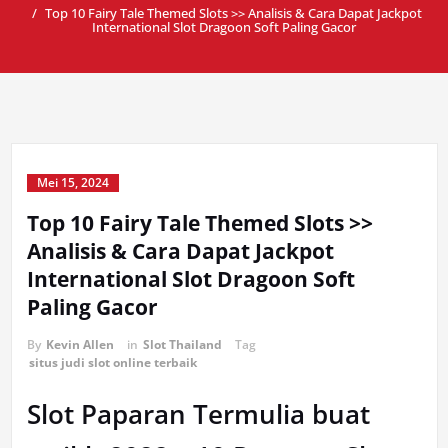
Top 10 Fairy Tale Themed Slots >> Analisis & Cara Dapat Jackpot
International Slot Dragoon Soft Paling Gacor
Mei 15, 2024
Top 10 Fairy Tale Themed Slots >>
Analisis & Cara Dapat Jackpot
International Slot Dragoon Soft
Paling Gacor
By
Kevin Allen
in
Slot Thailand
Tag
situs judi slot online terbaik
Slot Paparan Termulia buat