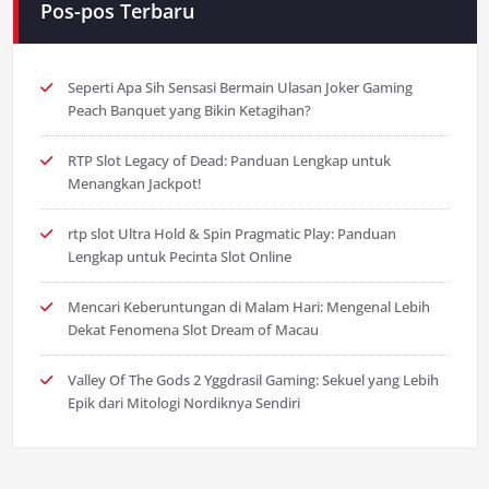
Pos-pos Terbaru
Seperti Apa Sih Sensasi Bermain Ulasan Joker Gaming
Peach Banquet yang Bikin Ketagihan?
RTP Slot Legacy of Dead: Panduan Lengkap untuk
Menangkan Jackpot!
rtp slot Ultra Hold & Spin Pragmatic Play: Panduan
Lengkap untuk Pecinta Slot Online
Mencari Keberuntungan di Malam Hari: Mengenal Lebih
Dekat Fenomena Slot Dream of Macau
Valley Of The Gods 2 Yggdrasil Gaming: Sekuel yang Lebih
Epik dari Mitologi Nordiknya Sendiri