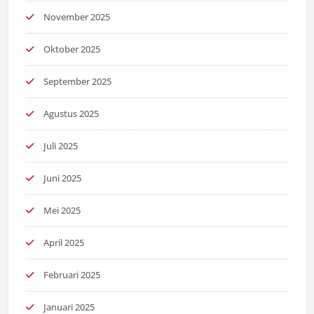
November 2025
Oktober 2025
September 2025
Agustus 2025
Juli 2025
Juni 2025
Mei 2025
April 2025
Februari 2025
Januari 2025