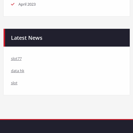
April 2023
Latest News
slot77
data hk
slot