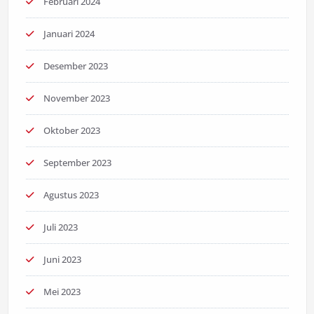
Februari 2024
Januari 2024
Desember 2023
November 2023
Oktober 2023
September 2023
Agustus 2023
Juli 2023
Juni 2023
Mei 2023