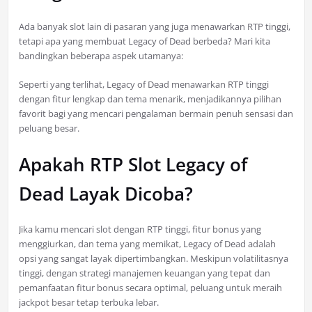
Ada banyak slot lain di pasaran yang juga menawarkan RTP tinggi,
tetapi apa yang membuat Legacy of Dead berbeda? Mari kita
bandingkan beberapa aspek utamanya:
Seperti yang terlihat, Legacy of Dead menawarkan RTP tinggi
dengan fitur lengkap dan tema menarik, menjadikannya pilihan
favorit bagi yang mencari pengalaman bermain penuh sensasi dan
peluang besar.
Apakah RTP Slot Legacy of
Dead Layak Dicoba?
Jika kamu mencari slot dengan RTP tinggi, fitur bonus yang
menggiurkan, dan tema yang memikat, Legacy of Dead adalah
opsi yang sangat layak dipertimbangkan. Meskipun volatilitasnya
tinggi, dengan strategi manajemen keuangan yang tepat dan
pemanfaatan fitur bonus secara optimal, peluang untuk meraih
jackpot besar tetap terbuka lebar.