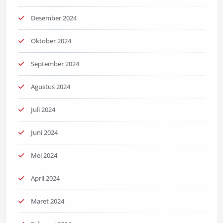
Desember 2024
Oktober 2024
September 2024
Agustus 2024
Juli 2024
Juni 2024
Mei 2024
April 2024
Maret 2024