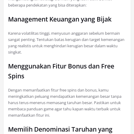
beberapa pendekatan yang bisa diterapkan:
Management Keuangan yang Bijak
Karena volatilitas tinggi, menyusun anggaran sebelum bermain
sangat penting. Tentukan batas kerugian dan target kemenangan
yang realistis untuk menghindari kerugian besar dalam waktu
singkat.
Menggunakan Fitur Bonus dan Free
Spins
Dengan memanfaatkan fitur free spins dan bonus, kamu
meningkatkan peluang mendapatkan kemenangan besar tanpa
harus terus-menerus memasang taruhan besar. Pastikan untuk
membaca panduan game agar tahu kapan waktu terbaik untuk
memanfaatkan fitur ini.
Memilih Denominasi Taruhan yang