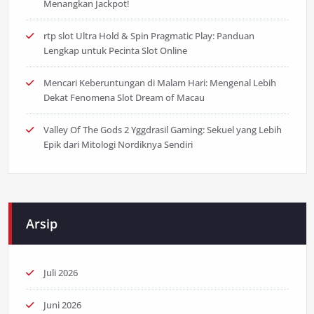
Menangkan Jackpot!
rtp slot Ultra Hold & Spin Pragmatic Play: Panduan
Lengkap untuk Pecinta Slot Online
Mencari Keberuntungan di Malam Hari: Mengenal Lebih
Dekat Fenomena Slot Dream of Macau
Valley Of The Gods 2 Yggdrasil Gaming: Sekuel yang Lebih
Epik dari Mitologi Nordiknya Sendiri
Arsip
Juli 2026
Juni 2026