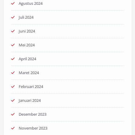
Agustus 2024
Juli 2024
Juni 2024
Mei 2024
April 2024
Maret 2024
Februari 2024
Januari 2024
Desember 2023
November 2023