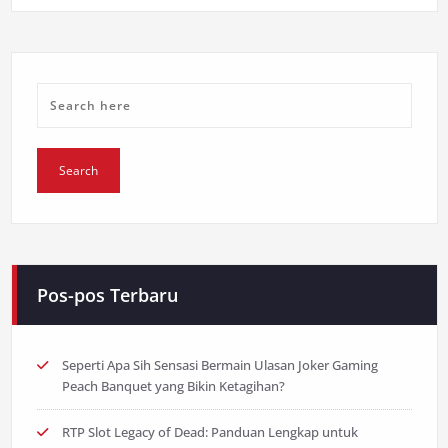
Pos-pos Terbaru
Seperti Apa Sih Sensasi Bermain Ulasan Joker Gaming
Peach Banquet yang Bikin Ketagihan?
RTP Slot Legacy of Dead: Panduan Lengkap untuk