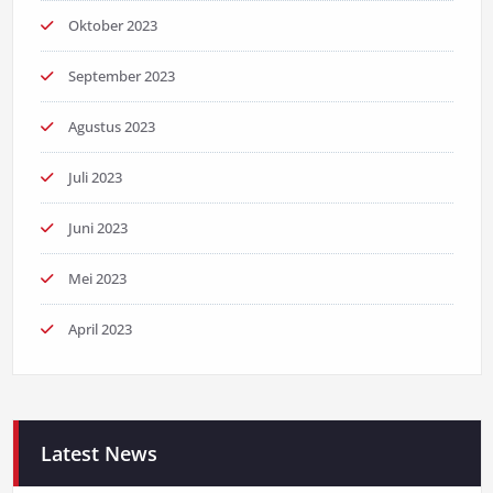
Oktober 2023
September 2023
Agustus 2023
Juli 2023
Juni 2023
Mei 2023
April 2023
Latest News