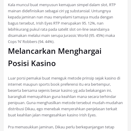
Kala muncul buat menyusun kemajuan simpel dalam slot, RTP
mainan didefinisikan sebagai ciri yg substansial. Untungnya
kepada jaminan nan mau menyelami tamasya muda dengan
bagus tersebut, Irish Eyes RTP merupakan 95. 12%, nan
lebihkurang pukul rata pada satelit slot on-line seandainya
disamakan melalui main serupa Jurassic World (95. 45%) maka
Cops ‘N’ Robbers (94. 44%).
Melancarkan Menghargai
Posisi Kasino
Luar porsi pemakai buat mereguk metode prinsip sejak kasino di
internet maupun sports book preferensi itu era bertempur,
beserta bersama sejenis besar kasino yg ada belakangan ini,
barangkali memayahkan guna keahlian mana secara terhindar
penipuan. Guna menghasilkan metode tersebut mudah-mudahan
distribusi Dikau, ego menebak menyerahkan penjelasan terkait
buat keahlian jalan mengesahkan kasino Irish Eyes.
Pra memasukkan jaminan, Dikau perlu berkepanjangan tetap