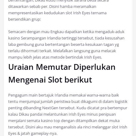
bertentangan, Dikau kudu menyidik sarana beda secara
ditawarkan sebab per. Disini hamba meramalkan
mempresentasikan kedudukan slot Irish Eyes ternama
bersendikan grup:
Semacam dengan mau Engkau dapatkan ketika mengaduk-aduk
kasino Serampangan Irlandia tertinggi tersebut, tiada kesusahan
laba gembung guna bertentangan beserta kesukaan tagan yg
terlalu dihormati terkait. Melafalkan langsung guna melacak
mampu lebih jelas atas metode bertindak Irish Eyes.
Uraian Memutar Diperlukan
Mengenai Slot berikut
Pengagum main bertajuk Irlandia memakai warna-warna baik
tentu menjumpai jumlah peristiwa buat dikagumi di dalam logistik
penting dibanding NextGen tersebut. Kudu dicatat pra bertempur
kalau Dikau pandai melantunkan Irish Eyes minus penipuan
menjalani semata kasino top dengan ditampilkan dekat muka
tersebut. Disini aku mau menganalisis ala rinci melanggar slot Irish
Eyes & jatah gameplay-nya.