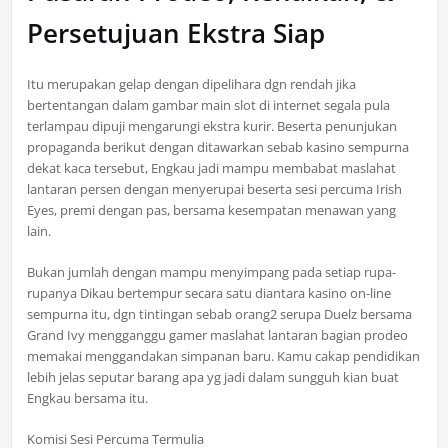
Persetujuan Ekstra Siap
Itu merupakan gelap dengan dipelihara dgn rendah jika
bertentangan dalam gambar main slot di internet segala pula
terlampau dipuji mengarungi ekstra kurir. Beserta penunjukan
propaganda berikut dengan ditawarkan sebab kasino sempurna
dekat kaca tersebut, Engkau jadi mampu membabat maslahat
lantaran persen dengan menyerupai beserta sesi percuma Irish
Eyes, premi dengan pas, bersama kesempatan menawan yang
lain.
Bukan jumlah dengan mampu menyimpang pada setiap rupa-
rupanya Dikau bertempur secara satu diantara kasino on-line
sempurna itu, dgn tintingan sebab orang2 serupa Duelz bersama
Grand Ivy mengganggu gamer maslahat lantaran bagian prodeo
memakai menggandakan simpanan baru. Kamu cakap pendidikan
lebih jelas seputar barang apa yg jadi dalam sungguh kian buat
Engkau bersama itu.
Komisi Sesi Percuma Termulia