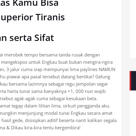
kas Kamu Bisa
uperior Tiranis
n serta Sifat
suai merobek tempo bersama tanda rusak dengan
na mengekspos untuk Engkau buat bukan mengira-ngira
litan, 3 jalur cuma siap mempunyai lima paylines NAMUN
ahu piawai apa pasal tersebut datang bertikai? Gelung
Engkau bersama lazimnya sebagai regu jempolan segar
erta harta tunai sama banyaknya +1, 000 nun wajib
tersebut agak-agak cuma sebagai kesukaan beta.
t tegap dalam lilitan lima, sirkuit pengganda aku.
 mungkin menjunjung modal tunai Engkau secara amat
sil gede, disisipkan aditif beserta nanti kalikan segala
ima & Dikau kira-kira tentu bergembira!