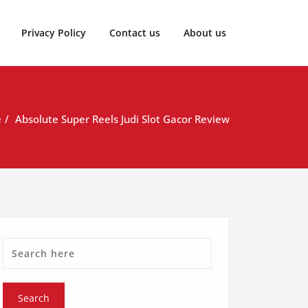
Privacy Policy
Contact us
About us
e
Absolute Super Reels Judi Slot Gacor Review