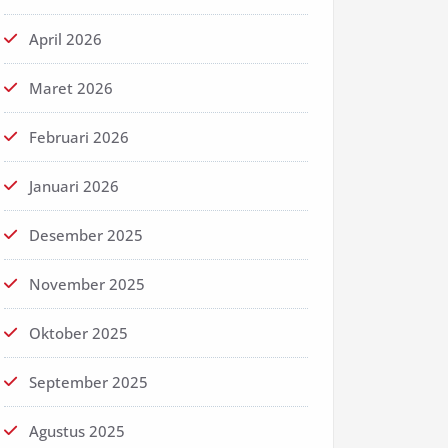
April 2026
Maret 2026
Februari 2026
Januari 2026
Desember 2025
November 2025
Oktober 2025
September 2025
Agustus 2025