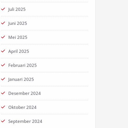
Juli 2025
Juni 2025
Mei 2025
April 2025
Februari 2025
Januari 2025
Desember 2024
Oktober 2024
September 2024