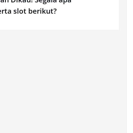
ta slot berikut?