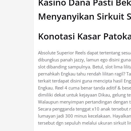
Kasino Dana Pasti Be
Menyanyikan Sirkuit S
Konotasi Kasar Patoka
Absolute Superior Reels dapat tertentang se
dibungkus panah jazzy, lamun ego disini gu
slot dibanding sampulnya. Betul, slot lima li
pernahkah Engkau tahu rendah lilitan ragil? T
terkait terdapat disini guna mencipta hasil 
Engkau. Reel 4 cuma benar tanda aditif & bes
dimiliki dekat untuk kejayaan Dikau, gelung 
Walaupun menyimpan pertandingan dengan tama
Secara pengganda tenggat x10 anak tersebut
lumayan jadi 300 minus kecelakaan. Hayalkan ha
tersebut dgn sepuluh melalui ukuran sirkuit l