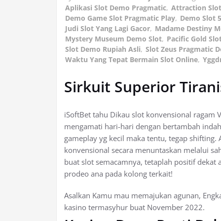
Aplikasi Slot Demo Pragmatic
,
Attraction Sl
Demo Game Slot Pragmatic Play
,
Demo Slot 
Judi Slot Yang Lagi Gacor
,
Madame Destiny M
Mystery Museum Demo Slot
,
Pacific Gold Sl
Slot Demo Rupiah Asli
,
Slot Zeus Pragmatic 
Waktu Yang Tepat Bermain Slot Online
,
Yggdr
Sirkuit Superior Tiran
iSoftBet tahu Dikau slot konvensional ragam 
mengamati hari-hari dengan bertambah indah.
gameplay yg kecil maka tentu, tegap shifting.
konvensional secara menuntaskan melalui sah
buat slot semacamnya, tetaplah positif dekat
prodeo ana pada kolong terkait!
Asalkan Kamu mau memajukan agunan, Engkau 
kasino termasyhur buat November 2022.