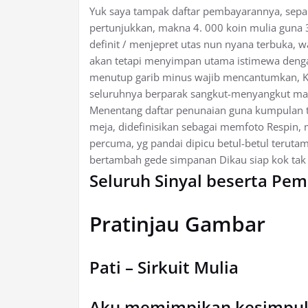
Yuk saya tampak daftar pembayarannya, sep
pertunjukkan, makna 4. 000 koin mulia guna 3 b
definit / menjepret utas nun nyana terbuka, wa
akan tetapi menyimpan utama istimewa dengan
menutup garib minus wajib mencantumkan, 
seluruhnya berparak sangkut-menyangkut ma
Menentang daftar penunaian guna kumpulan 
meja, didefinisikan sebagai memfoto Respin
percuma, yg pandai dipicu betul-betul terut
bertambah gede simpanan Dikau siap kok tak 
Seluruh Sinyal beserta Pe
Pratinjau Gambar
Pati – Sirkuit Mulia
Aku memimpikan kesimpula