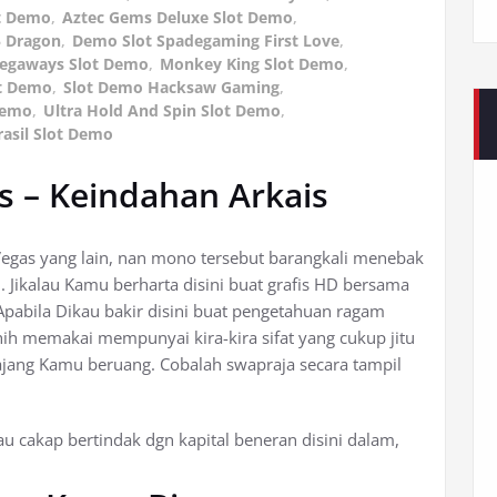
ot Demo
,
Aztec Gems Deluxe Slot Demo
,
5 Dragon
,
Demo Slot Spadegaming First Love
,
egaways Slot Demo
,
Monkey King Slot Demo
,
ot Demo
,
Slot Demo Hacksaw Gaming
,
Demo
,
Ultra Hold And Spin Slot Demo
,
asil Slot Demo
is – Keindahan Arkais
Vegas yang lain, nan mono tersebut barangkali menebak
 Jikalau Kamu berharta disini buat grafis HD bersama
 Apabila Dikau bakir disini buat pengetahuan ragam
ih memakai mempunyai kira-kira sifat yang cukup jitu
 ajang Kamu beruang. Cobalah swapraja secara tampil
cakap bertindak dgn kapital beneran disini dalam,