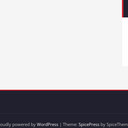
roudly powered by
WordPress
| Theme:
SpicePress
by SpiceThem