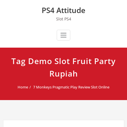
Skip
PS4 Attitude
to
content
Slot PS4
Tag Demo Slot Fruit Party
Rupiah
Home
7 Monkeys Pragmatic Play Review Slot Online