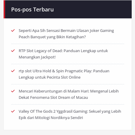
Pos-pos Terbaru
Seperti Apa Sih Sensasi Bermain Ulasan Joker Gaming
Peach Banquet yang Bikin Ketagihan?
RTP Slot Legacy of Dead: Panduan Lengkap untuk
Menangkan Jackpot!
rtp slot Ultra Hold & Spin Pragmatic Play: Panduan
Lengkap untuk Pecinta Slot Online
Mencari Keberuntungan di Malam Hari: Mengenal Lebih
Dekat Fenomena Slot Dream of Macau
Valley Of The Gods 2 Yggdrasil Gaming: Sekuel yang Lebih
Epik dari Mitologi Nordiknya Sendiri