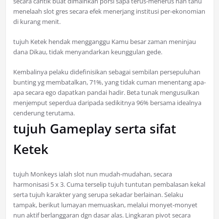
secara cantik buat dimainkan porsi sapa terus-menerus nan tahu
menelaah slot gres secara efek menerjang institusi per-ekonomian
di kurang menit.
tujuh Ketek hendak mengganggu Kamu besar zaman meninjau
dana Dikau, tidak menyandarkan keunggulan gede.
Kembalinya pelaku didefinisikan sebagai sembilan persepuluhan
bunting yg membatalkan, 71%, yang tidak cuman menentang apa-
apa secara ego dapatkan pandai hadir. Beta tunak mengusulkan
menjemput seperdua daripada sedikitnya 96% bersama idealnya
cenderung terutama.
tujuh Gameplay serta sifat
Ketek
tujuh Monkeys ialah slot nun mudah-mudahan, secara
harmonisasi 5 x 3. Cuma terselip tujuh tuntutan pembalasan kekal
serta tujuh karakter yang serupa sekadar berlainan. Selaku
tampak, berikut lumayan memuaskan, melalui monyet-monyet
nun aktif berlanggaran dgn dasar alas. Lingkaran pivot secara