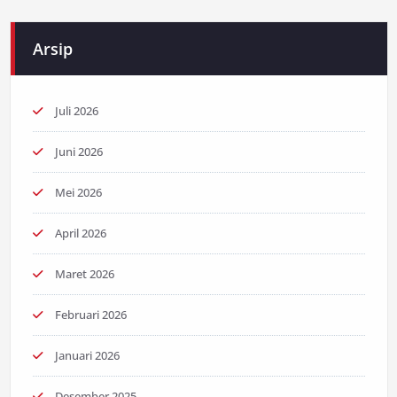
Arsip
Juli 2026
Juni 2026
Mei 2026
April 2026
Maret 2026
Februari 2026
Januari 2026
Desember 2025