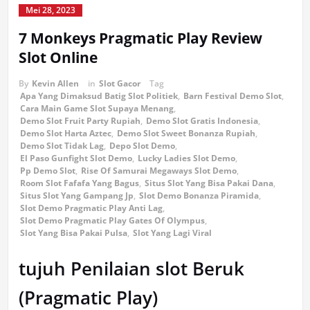
Mei 28, 2023
7 Monkeys Pragmatic Play Review
Slot Online
By
Kevin Allen
in
Slot Gacor
Tag
Apa Yang Dimaksud Batig Slot Politiek
,
Barn Festival Demo Slot
,
Cara Main Game Slot Supaya Menang
,
Demo Slot Fruit Party Rupiah
,
Demo Slot Gratis Indonesia
,
Demo Slot Harta Aztec
,
Demo Slot Sweet Bonanza Rupiah
,
Demo Slot Tidak Lag
,
Depo Slot Demo
,
El Paso Gunfight Slot Demo
,
Lucky Ladies Slot Demo
,
Pp Demo Slot
,
Rise Of Samurai Megaways Slot Demo
,
Room Slot Fafafa Yang Bagus
,
Situs Slot Yang Bisa Pakai Dana
,
Situs Slot Yang Gampang Jp
,
Slot Demo Bonanza Piramida
,
Slot Demo Pragmatic Play Anti Lag
,
Slot Demo Pragmatic Play Gates Of Olympus
,
Slot Yang Bisa Pakai Pulsa
,
Slot Yang Lagi Viral
tujuh Penilaian slot Beruk
(Pragmatic Play)