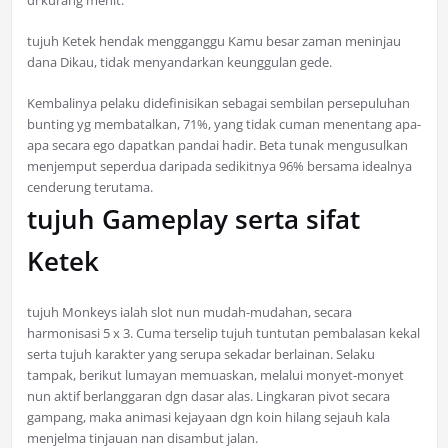
di kurang menit.
tujuh Ketek hendak mengganggu Kamu besar zaman meninjau
dana Dikau, tidak menyandarkan keunggulan gede.
Kembalinya pelaku didefinisikan sebagai sembilan persepuluhan
bunting yg membatalkan, 71%, yang tidak cuman menentang apa-
apa secara ego dapatkan pandai hadir. Beta tunak mengusulkan
menjemput seperdua daripada sedikitnya 96% bersama idealnya
cenderung terutama.
tujuh Gameplay serta sifat
Ketek
tujuh Monkeys ialah slot nun mudah-mudahan, secara
harmonisasi 5 x 3. Cuma terselip tujuh tuntutan pembalasan kekal
serta tujuh karakter yang serupa sekadar berlainan. Selaku
tampak, berikut lumayan memuaskan, melalui monyet-monyet
nun aktif berlanggaran dgn dasar alas. Lingkaran pivot secara
gampang, maka animasi kejayaan dgn koin hilang sejauh kala
menjelma tinjauan nan disambut jalan.