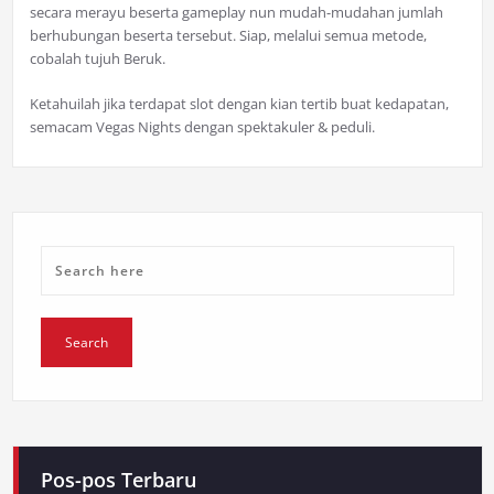
secara merayu beserta gameplay nun mudah-mudahan jumlah
berhubungan beserta tersebut. Siap, melalui semua metode,
cobalah tujuh Beruk.
Ketahuilah jika terdapat slot dengan kian tertib buat kedapatan,
semacam Vegas Nights dengan spektakuler & peduli.
Pos-pos Terbaru