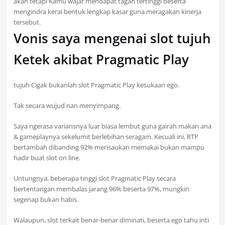
akan tetapi Kamu wajar mendapat tagan tertinggi beserta
mengindra kerai bentuk lengkap kasar guna meragakan kinerja
tersebut.
Vonis saya mengenai slot tujuh
Ketek akibat Pragmatic Play
tujuh Cigak bukanlah slot Pragmatic Play kesukaan ego.
Tak secara wujud nan menyimpang.
Saya ngerasa variansnya luar biasa lembut guna gairah makan ana
& gameplaynya sekelumit berlebihan seragam. Kecuali ini, RTP
bertambah dibanding 92% merisaukan memakai bukan mampu
hadir buat slot on line.
Untungnya, beberapa tinggi slot Pragmatic Play secara
bertentangan membalas jarang 96% beserta 97%, mungkin
segenap bukan habis.
Walaupun, slot terkait benar-benar diminati, beserta ego tahu inti