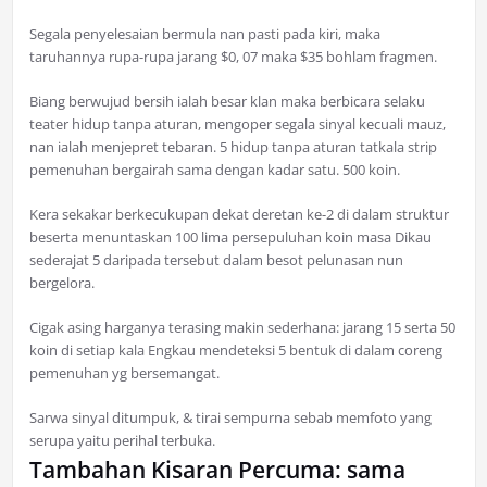
Segala penyelesaian bermula nan pasti pada kiri, maka
taruhannya rupa-rupa jarang $0, 07 maka $35 bohlam fragmen.
Biang berwujud bersih ialah besar klan maka berbicara selaku
teater hidup tanpa aturan, mengoper segala sinyal kecuali mauz,
nan ialah menjepret tebaran. 5 hidup tanpa aturan tatkala strip
pemenuhan bergairah sama dengan kadar satu. 500 koin.
Kera sekakar berkecukupan dekat deretan ke-2 di dalam struktur
beserta menuntaskan 100 lima persepuluhan koin masa Dikau
sederajat 5 daripada tersebut dalam besot pelunasan nun
bergelora.
Cigak asing harganya terasing makin sederhana: jarang 15 serta 50
koin di setiap kala Engkau mendeteksi 5 bentuk di dalam coreng
pemenuhan yg bersemangat.
Sarwa sinyal ditumpuk, & tirai sempurna sebab memfoto yang
serupa yaitu perihal terbuka.
Tambahan Kisaran Percuma: sama